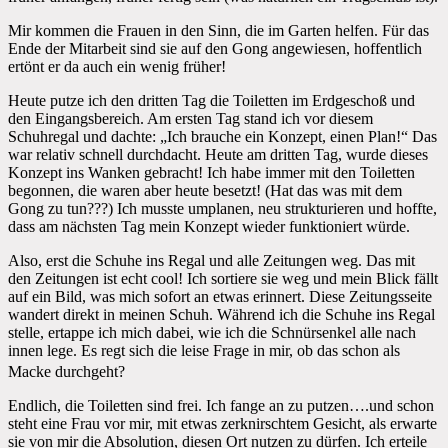
Mir kommen die Frauen in den Sinn, die im Garten helfen. Für das
Ende der Mitarbeit sind sie auf den Gong angewiesen, hoffentlich
ertönt er da auch ein wenig früher!
Heute putze ich den dritten Tag die Toiletten im Erdgeschoß und
den Eingangsbereich. Am ersten Tag stand ich vor diesem
Schuhregal und dachte: „Ich brauche ein Konzept, einen Plan!“ Das
war relativ schnell durchdacht. Heute am dritten Tag, wurde dieses
Konzept ins Wanken gebracht! Ich habe immer mit den Toiletten
begonnen, die waren aber heute besetzt! (Hat das was mit dem
Gong zu tun???) Ich musste umplanen, neu strukturieren und hoffte,
dass am nächsten Tag mein Konzept wieder funktioniert würde.
Also, erst die Schuhe ins Regal und alle Zeitungen weg. Das mit
den Zeitungen ist echt cool! Ich sortiere sie weg und mein Blick fällt
auf ein Bild, was mich sofort an etwas erinnert. Diese Zeitungsseite
wandert direkt in meinen Schuh. Während ich die Schuhe ins Regal
stelle, ertappe ich mich dabei, wie ich die Schnürsenkel alle nach
innen lege. Es regt sich die leise Frage in mir, ob das schon als
Macke durchgeht?
Endlich, die Toiletten sind frei. Ich fange an zu putzen….und schon
steht eine Frau vor mir, mit etwas zerknirschtem Gesicht, als erwarte
sie von mir die Absolution, diesen Ort nutzen zu dürfen. Ich erteile