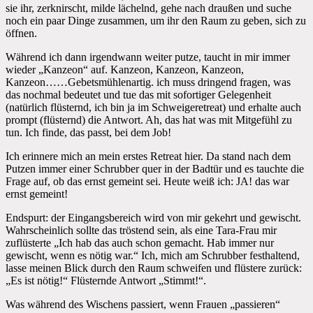
sie ihr, zerknirscht, milde lächelnd, gehe nach draußen und suche
noch ein paar Dinge zusammen, um ihr den Raum zu geben, sich zu
öffnen.
Während ich dann irgendwann weiter putze, taucht in mir immer
wieder „Kanzeon“ auf. Kanzeon, Kanzeon, Kanzeon,
Kanzeon……Gebetsmühlenartig. ich muss dringend fragen, was
das nochmal bedeutet und tue das mit sofortiger Gelegenheit
(natürlich flüsternd, ich bin ja im Schweigeretreat) und erhalte auch
prompt (flüsternd) die Antwort. Ah, das hat was mit Mitgefühl zu
tun. Ich finde, das passt, bei dem Job!
Ich erinnere mich an mein erstes Retreat hier. Da stand nach dem
Putzen immer einer Schrubber quer in der Badtür und es tauchte die
Frage auf, ob das ernst gemeint sei. Heute weiß ich: JA! das war
ernst gemeint!
Endspurt: der Eingangsbereich wird von mir gekehrt und gewischt.
Wahrscheinlich sollte das tröstend sein, als eine Tara-Frau mir
zuflüsterte „Ich hab das auch schon gemacht. Hab immer nur
gewischt, wenn es nötig war.“ Ich, mich am Schrubber festhaltend,
lasse meinen Blick durch den Raum schweifen und flüstere zurück:
„Es ist nötig!“ Flüsternde Antwort „Stimmt!“.
Was während des Wischens passiert, wenn Frauen „passieren“