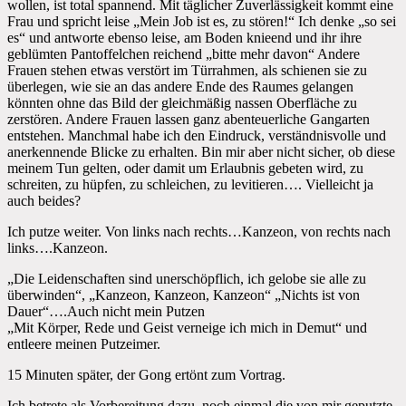
wollen, ist total spannend. Mit täglicher Zuverlässigkeit kommt eine
Frau und spricht leise „Mein Job ist es, zu stören!“ Ich denke „so sei
es“ und antworte ebenso leise, am Boden knieend und ihr ihre
geblümten Pantoffelchen reichend „bitte mehr davon“ Andere
Frauen stehen etwas verstört im Türrahmen, als schienen sie zu
überlegen, wie sie an das andere Ende des Raumes gelangen
könnten ohne das Bild der gleichmäßig nassen Oberfläche zu
zerstören. Andere Frauen lassen ganz abenteuerliche Gangarten
entstehen. Manchmal habe ich den Eindruck, verständnisvolle und
anerkennende Blicke zu erhalten. Bin mir aber nicht sicher, ob diese
meinem Tun gelten, oder damit um Erlaubnis gebeten wird, zu
schreiten, zu hüpfen, zu schleichen, zu levitieren…. Vielleicht ja
auch beides?
Ich putze weiter. Von links nach rechts…Kanzeon, von rechts nach
links….Kanzeon.
„Die Leidenschaften sind unerschöpflich, ich gelobe sie alle zu
überwinden“, „Kanzeon, Kanzeon, Kanzeon“ „Nichts ist von
Dauer“….Auch nicht mein Putzen
„Mit Körper, Rede und Geist verneige ich mich in Demut“ und
entleere meinen Putzeimer.
15 Minuten später, der Gong ertönt zum Vortrag.
Ich betrete als Vorbereitung dazu, noch einmal die von mir geputzte