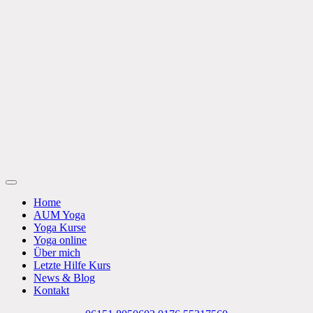
Zum
Inhalt
springen
Toggle
Navigation
Home
AUM Yoga
Yoga Kurse
Yoga online
Über mich
Letzte Hilfe Kurs
News & Blog
Kontakt