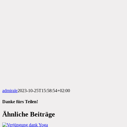
admirale
2023-10-25T15:58:54+02:00
Danke fürs Teilen!
Facebook
X
LinkedIn
Pinterest
Xing
E-
Ähnliche Beiträge
Mail