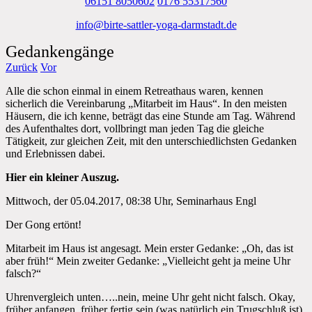
06151 8050602
0176 55317560
info@birte-sattler-yoga-darmstadt.de
Gedankengänge
Zurück
Vor
Alle die schon einmal in einem Retreathaus waren, kennen
sicherlich die Vereinbarung „Mitarbeit im Haus“. In den meisten
Häusern, die ich kenne, beträgt das eine Stunde am Tag. Während
des Aufenthaltes dort, vollbringt man jeden Tag die gleiche
Tätigkeit, zur gleichen Zeit, mit den unterschiedlichsten Gedanken
und Erlebnissen dabei.
Hier ein kleiner Auszug.
Mittwoch, der 05.04.2017, 08:38 Uhr, Seminarhaus Engl
Der Gong ertönt!
Mitarbeit im Haus ist angesagt. Mein erster Gedanke: „Oh, das ist
aber früh!“ Mein zweiter Gedanke: „Vielleicht geht ja meine Uhr
falsch?“
Uhrenvergleich unten…..nein, meine Uhr geht nicht falsch. Okay,
früher anfangen, früher fertig sein (was natürlich ein Trugschluß ist).